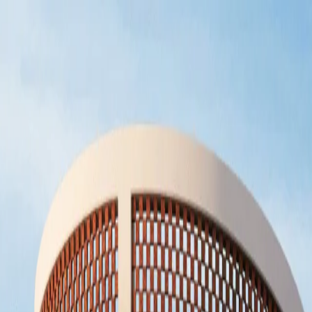
Propiedades
Obra nueva
Zonas
Comprar en España
▾
Inversores
Guía del comprador
Propiedades en toda España
Traslado
Journal
Contacto