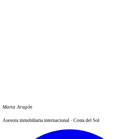
Los m2 ‘prime’ que puedes comprar con
un millón en Madrid, Ibiza, Marbella y
otros destinos de lujo
Informe ‘The Wealth Report 2024’ de Knight Frank El último
informe ‘The Wealth Report 2024’ sobre mercado de lujo de la
consultora inmobiliaria Knight Frank desvela un año más lo que se
puede comprar con un millón de dólares en los mercados
inmobiliarios más caros del mundo. Los precios de la vivienda
‘prime’ siguen siendo altos en Mónaco, Hong …
8 de marzo de 2024
Leer más →
Marta Aragón
Asesora inmobiliaria internacional · Costa del Sol